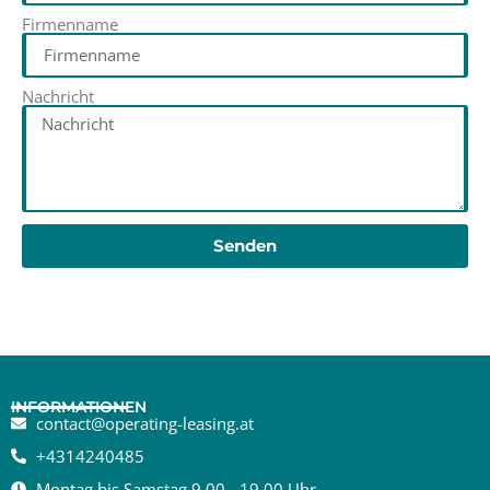
Firmenname
Nachricht
Senden
INFORMATIONEN
contact@operating-leasing.at
+4314240485
Montag bis Samstag 9.00 - 19.00 Uhr