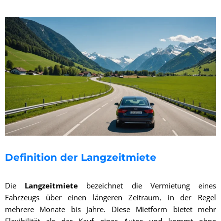
Definition der Langzeitmiete
Die
Langzeitmiete
bezeichnet die Vermietung eines
Fahrzeugs über einen längeren Zeitraum, in der Regel
mehrere Monate bis Jahre. Diese Mietform bietet mehr