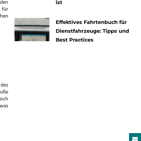
 den
ist
 für
chen
Effektives Fahrtenbuch für
Dienstfahrzeuge: Tipps und
Best Practices
 des
roße
sich
 was