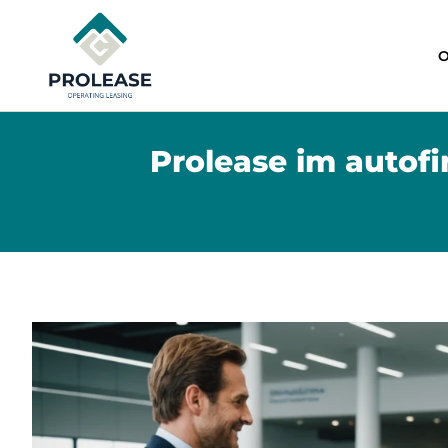
O
Prolease im autofi