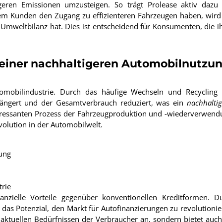
eren Emissionen umzusteigen. So trägt Prolease aktiv dazu 
dem Kunden den Zugang zu effizienteren Fahrzeugen haben, wird
e Umweltbilanz hat. Dies ist entscheidend für Konsumenten, die i
d einer nachhaltigeren Automobilnutzu
mobilindustrie. Durch das häufige Wechseln und Recycling
längert und der Gesamtverbrauch reduziert, was ein
nachhaltig
teressanten Prozess der Fahrzeugproduktion und -wiederverwend
volution in der Automobilwelt.
ung
trie
anzielle Vorteile gegenüber konventionellen Kreditformen. D
s das Potenzial, den Markt für Autofinanzierungen zu revolutionie
 aktuellen Bedürfnissen der Verbraucher an, sondern bietet auch