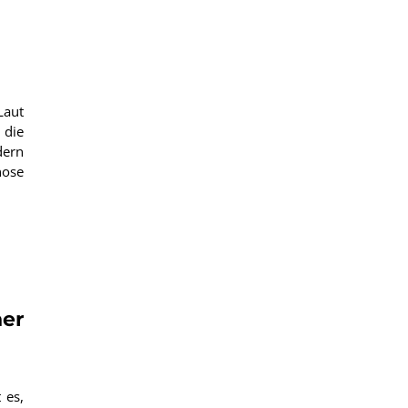
Laut
 die
dern
nose
er
 es,