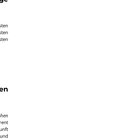
sten
sten
sten
en
chen
rent
unft
 und