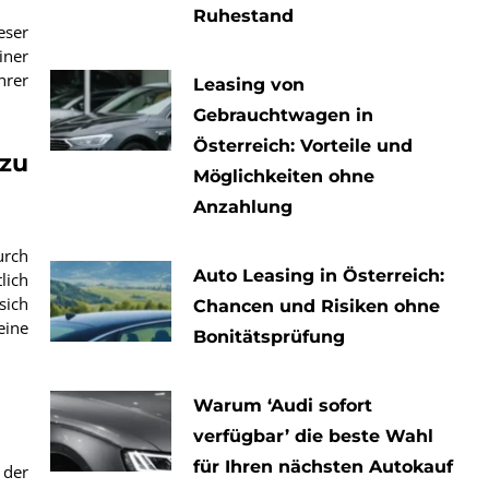
Ruhestand
eser
iner
hrer
Leasing von
Gebrauchtwagen in
Österreich: Vorteile und
zu
Möglichkeiten ohne
Anzahlung
urch
Auto Leasing in Österreich:
lich
sich
Chancen und Risiken ohne
eine
Bonitätsprüfung
Warum ‘Audi sofort
verfügbar’ die beste Wahl
für Ihren nächsten Autokauf
 der