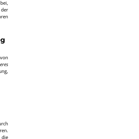
bei,
 der
hren
ng
 von
eres
ung,
urch
ren.
 die