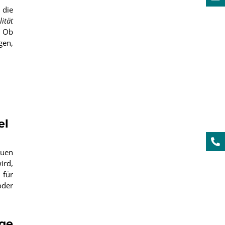
 die
lität
. Ob
gen,
el
euen
ird,
 für
oder
ge